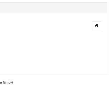
print
re GmbH